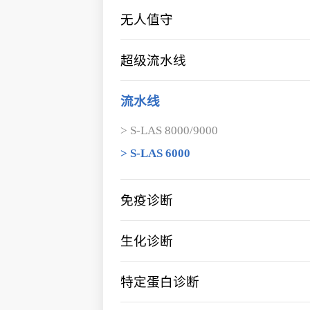
无人值守
> 智能分拣
超级流水线
> 机器人（运输/助手）
> Inpeco FlexLab X
> DMP
流水线
> P-Cell
> 气动
> S-LAS 8000/9000
> 采血-贴标备管
> S-LAS 6000
免疫诊断
> i6800
生化诊断
> i2000
> c2800
> i1200
特定蛋白诊断
> c1800
> 试剂套餐